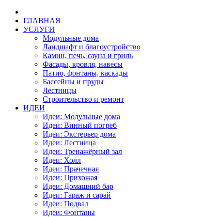
ГЛАВНАЯ
УСЛУГИ
Модульные дома
Ландшафт и благоустройство
Камин, печь, сауна и гриль
Фасады, кровля, навесы
Патио, фонтаны, каскады
Бассейны и пруды
Лестницы
Строительство и ремонт
ИДЕИ
Идеи: Модульные дома
Идеи: Винный погреб
Идеи: Экстерьер дома
Идеи: Лестница
Идеи: Тренажёрный зал
Идеи: Холл
Идеи: Прачечная
Идеи: Прихожая
Идеи: Домашний бар
Идеи: Гараж и сарай
Идеи: Подвал
Идеи: Фонтаны