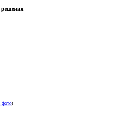
е решения
2 фото
)