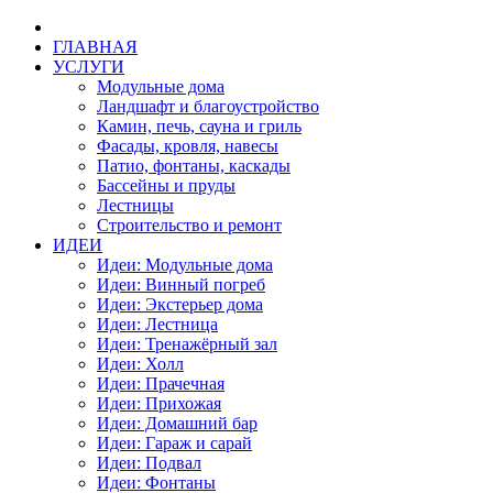
ГЛАВНАЯ
УСЛУГИ
Модульные дома
Ландшафт и благоустройство
Камин, печь, сауна и гриль
Фасады, кровля, навесы
Патио, фонтаны, каскады
Бассейны и пруды
Лестницы
Строительство и ремонт
ИДЕИ
Идеи: Модульные дома
Идеи: Винный погреб
Идеи: Экстерьер дома
Идеи: Лестница
Идеи: Тренажёрный зал
Идеи: Холл
Идеи: Прачечная
Идеи: Прихожая
Идеи: Домашний бар
Идеи: Гараж и сарай
Идеи: Подвал
Идеи: Фонтаны