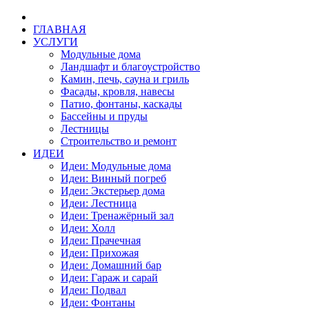
ГЛАВНАЯ
УСЛУГИ
Модульные дома
Ландшафт и благоустройство
Камин, печь, сауна и гриль
Фасады, кровля, навесы
Патио, фонтаны, каскады
Бассейны и пруды
Лестницы
Строительство и ремонт
ИДЕИ
Идеи: Модульные дома
Идеи: Винный погреб
Идеи: Экстерьер дома
Идеи: Лестница
Идеи: Тренажёрный зал
Идеи: Холл
Идеи: Прачечная
Идеи: Прихожая
Идеи: Домашний бар
Идеи: Гараж и сарай
Идеи: Подвал
Идеи: Фонтаны