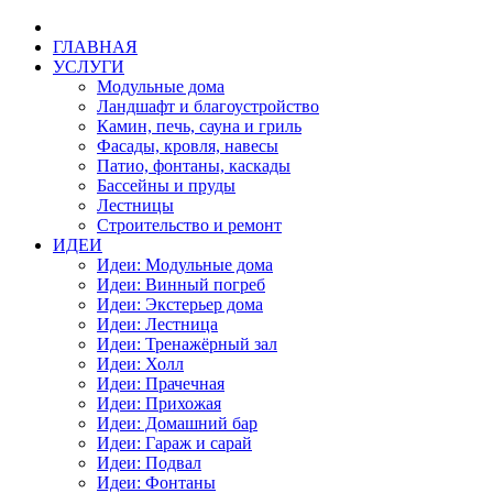
ГЛАВНАЯ
УСЛУГИ
Модульные дома
Ландшафт и благоустройство
Камин, печь, сауна и гриль
Фасады, кровля, навесы
Патио, фонтаны, каскады
Бассейны и пруды
Лестницы
Строительство и ремонт
ИДЕИ
Идеи: Модульные дома
Идеи: Винный погреб
Идеи: Экстерьер дома
Идеи: Лестница
Идеи: Тренажёрный зал
Идеи: Холл
Идеи: Прачечная
Идеи: Прихожая
Идеи: Домашний бар
Идеи: Гараж и сарай
Идеи: Подвал
Идеи: Фонтаны